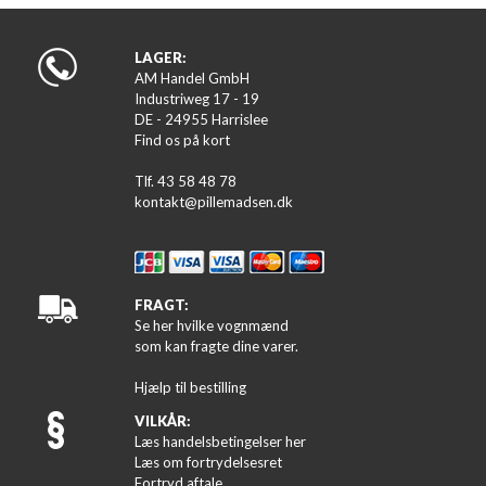
LAGER:
AM Handel GmbH
Industriweg 17 - 19
DE - 24955 Harrislee
Find os på kort
Tlf. 43 58 48 78
kontakt@pillemadsen.dk
FRAGT:
Se her hvilke vognmænd
som kan fragte dine varer.
Hjælp til bestilling
VILKÅR:
Læs handelsbetingelser her
Læs om fortrydelsesret
Fortryd aftale