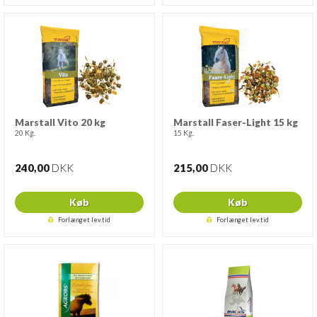
Marstall Vito 20 kg
Marstall Faser-Light 15 kg
20 Kg.
15 Kg.
240,00
DKK
215,00
DKK
Køb
Køb
Forlænget lev.tid
Forlænget lev.tid