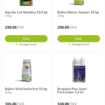
Agrobs Let Nydelse 12,5 kg
Balios Natur-Genuss 15 kg
15 Kg.
15 Kg.
230,00
DKK
200,00
DKK
Køb
Køb
Forlænget lev.tid
Forlænget lev.tid
Balios Vital haferfrei 15 kg
Brandon Plus Joint
Performer 1,2 ltr
15 Kg.
105,00
DKK
530,00
DKK