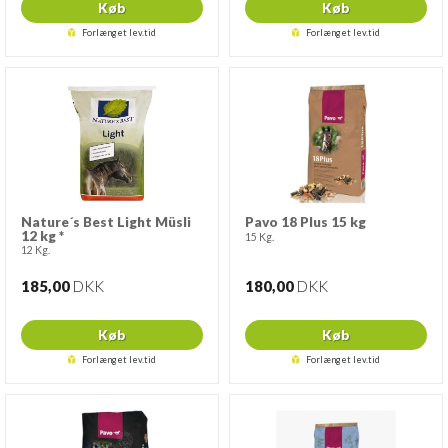
Køb
Køb
Forlænget lev.tid
Forlænget lev.tid
Nature´s Best Light Müsli
Pavo 18 Plus 15 kg
12 kg *
15 Kg.
12 Kg.
185,00
DKK
180,00
DKK
Køb
Køb
Forlænget lev.tid
Forlænget lev.tid