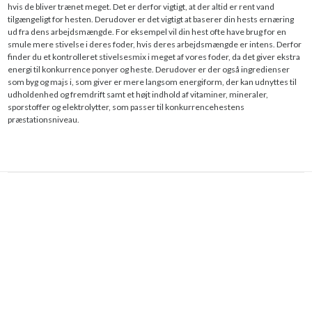
hvis de bliver trænet meget. Det er derfor vigtigt, at der altid er rent vand
tilgængeligt for hesten. Derudover er det vigtigt at baserer din hests ernæring
ud fra dens arbejdsmængde. For eksempel vil din hest ofte have brug for en
smule mere stivelse i deres foder, hvis deres arbejdsmængde er intens. Derfor
finder du et kontrolleret stivelsesmix i meget af vores foder, da det giver ekstra
energi til konkurrence ponyer og heste. Derudover er der også ingredienser
som byg og majs i, som giver er mere langsom energiform, der kan udnyttes til
udholdenhed og fremdrift samt et højt indhold af vitaminer, mineraler,
sporstoffer og elektrolytter, som passer til konkurrencehestens
præstationsniveau.