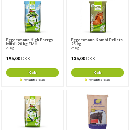
Eggersmann High Energy
Eggersmann Kombi Pellets
Müsli 20 kg EMH
25 kg
20 Kg.
25 Kg.
195,00
DKK
135,00
DKK
Køb
Køb
Forlænget lev.tid
Forlænget lev.tid