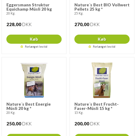
Eggersmann Struktur
Nature´s Best BIO Vollwert
Equichamp Müsli 20 kg
Pellets 25 kg *
20 Kg.
25 Kg.
228,00
DKK
270,00
DKK
Køb
Køb
Forlænget lev.tid
Forlænget lev.tid
Nature´s Best Energie
Nature´s Best Frucht-
Müsli 20 kg *
Faser-Müsli 15 kg *
20 Kg.
15 Kg.
250,00
DKK
200,00
DKK