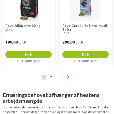
Pavo AllSports 20 kg
Pavo Care4Life Urte-mysli
15 kg
20 Kg.
15 Kg.
180,00
DKK
200,00
DKK
Køb
Køb
Forlænget lev.tid
Forlænget lev.tid
1
2
3
Ernæringsbehovet afhænger af hestens
arbejdsmængde
Uanset aktivitetsniveau, er vand det din hest har mest brug for. Normalt drikker
heste 20-50 liter om dagen, men de kan også drikke mere, hvis det er tørt eller