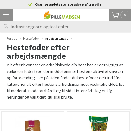
Grænselandets største udvalg af træpiller
7% tysk moms på alle varer
0
Forside
Hestefoder
Arbejdsmængde
Hestefoder efter
arbejdsmængde
Alt efter hvor stor en arbejdsbyrde din hest har, er det vigtigt at
vælge en fodertype der imødekommer hestens aktivitetsniveau
og forbrænding. Her på siden finder du hestefoder delt ind i fire
kategorier alt efter hestens arbejdsmængde: vedligehold/let, let
til moderat, moderat/hårdt og til sidst intensivt. Tag et kig
herunder og vælg det, du skal bruge.