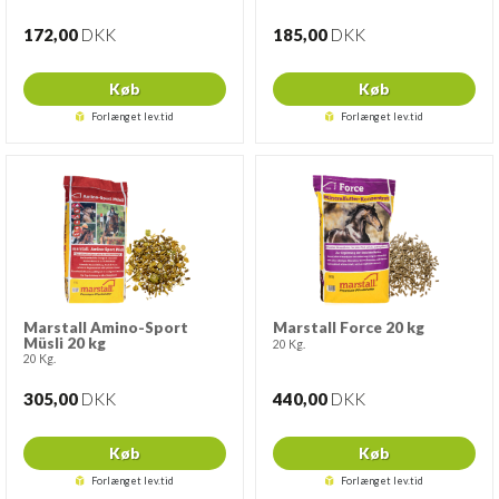
172,00
DKK
185,00
DKK
Køb
Køb
Forlænget lev.tid
Forlænget lev.tid
Marstall Amino-Sport
Marstall Force 20 kg
Müsli 20 kg
20 Kg.
20 Kg.
305,00
DKK
440,00
DKK
Køb
Køb
Forlænget lev.tid
Forlænget lev.tid