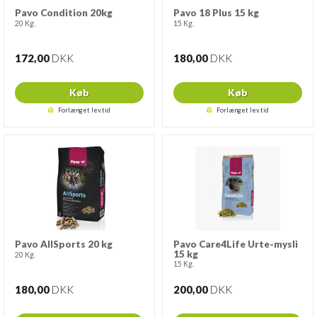
Pavo Condition 20kg
Pavo 18 Plus 15 kg
20 Kg.
15 Kg.
172,00
DKK
180,00
DKK
Køb
Køb
Forlænget lev.tid
Forlænget lev.tid
Pavo AllSports 20 kg
Pavo Care4Life Urte-mysli
15 kg
20 Kg.
15 Kg.
180,00
DKK
200,00
DKK