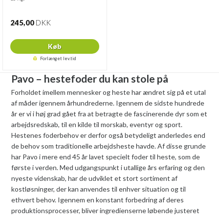
245,00
DKK
Køb
Forlænget lev.tid
Pavo – hestefoder du kan stole på
Forholdet imellem mennesker og heste har ændret sig på et utal
af måder igennem århundrederne. Igennem de sidste hundrede
år er vi i høj grad gået fra at betragte de fascinerende dyr som et
arbejdsredskab, til en kilde til morskab, eventyr og sport.
Hestenes foderbehov er derfor også betydeligt anderledes end
de behov som traditionelle arbejdsheste havde. Af disse grunde
har Pavo i mere end 45 år lavet specielt foder til heste, som de
første i verden. Med udgangspunkt i utallige års erfaring og den
nyeste videnskab, har de udviklet et stort sortiment af
kostløsninger, der kan anvendes til enhver situation og til
ethvert behov. Igennem en konstant forbedring af deres
produktionsprocesser, bliver ingredienserne løbende justeret