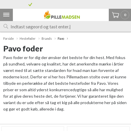
Grænselandets største udvalg af træpiller
7% tysk moms på alle varer
0
Forside
Hestefoder
Brands
Pavo
Pavo foder
Pavo foder er for dig der ønsker det bedste for din hest. Med fokus
på sundhed, velvære og kvalitet, har det anerkendte mærke i årtier
været med til at sætte standarden for hvad man kan forvente af
moderne kost. Derfor er vi her hos Pillemadsen stolte over at kunne
tilbyde en perlerække af det bedste hestefoder fra Pavo. Vores
priser er som altid yderst konkurrencedygtige så alle har mulighed
for at give deres heste det, de fortjener. Vi har garanteret lige den
variant du er ude efter så tag et kig på alle produkterne her på siden
og gør et godt køb, allerede i dag.