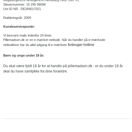
Steuernummer: 15 295 08096
Ust ID NR.: DE269017021
Etableringsår: 2009
Kundeservicepunkt:
Vi besvare mails indenfor 24 timer.
Pillemadsen.dk er en e-mærket netbutik. Når du handler på e-mærkede
forbruger hotline
netbutikker har du altid adgang til e-mærkets
Børn og unge under 18 år:
Du skal være fyldt 18 år for at handle på pillemadsen.dk - er du under 18 år
skal du have samtykke fra dine forældre.