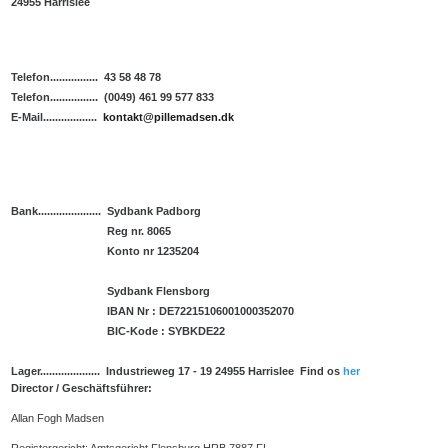
24955 Harrislee
Telefon
................
43 58 48 78
Telefon................ (0049) 461 99 577 833
E-Mail..................
kontakt@pillemadsen.dk
Bank
.
.................... Sydbank Padborg
Reg nr. 8065
Konto nr 1235204
Sydbank Flensborg
IBAN Nr : DE72215106001000352070
BIC-Kode : SYBKDE22
Lager.................... Industrieweg 17 - 19 24955 Harrislee Find os
her
Director / Geschäftsführer:
Allan Fogh Madsen
Registergericht: Amtsgericht Flensburg HRB 7887 FL