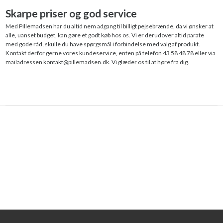
Skarpe priser og god service
Med Pillemadsen har du altid nem adgang til billigt pejsebrænde, da vi ønsker at
alle, uanset budget, kan gøre et godt køb hos os. Vi er derudover altid parate
med gode råd, skulle du have spørgsmål i forbindelse med valg af produkt.
Kontakt derfor gerne vores kundeservice, enten på telefon 43 58 48 78 eller via
mailadressen kontakt@pillemadsen.dk. Vi glæder os til at høre fra dig.