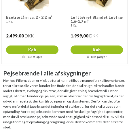
Egetrætårn ca. 2 - 2,2 m³
Lufttørret Blandet Løvtræ
1,6-1,7 m³
1 Kg.
1 Kg.
2.499,00
DKK
1.999,00
DKK
Køb
Køb
Ikke på lager
Ikke på lager
Pejsebrænde i alle afskygninger
Her hos Pillemadsen er vi glade for at kunne tilbyde mange forskellige varianter,
for at sikre at alle vores kunder kan finde det, de skal bruge. Vi forhandler blandt
andet asketræ, avnbøg og birketræ, der alle giver en høj brændværdi. Det er
vigtigt, når man tænder op i pejsen, at man ikke brænder for fugtigt træ af, da det
udvikler meget røg der kan tilsode pejsen og skorstenen. Derfor kan det ofte
være en fordel at tage brændet indenfor et stykke tid, før det skal bruges som
optænding. Vores pejsebrænde kommer med forskellige fugtighedsprocenter,
men du vil ofte kunne pejsebrænde med en fugtighed på helt ned til 10 %. Vil du
undgå for meget oprydning og rengøring, er du derfor kommet til det helt rette
sted.