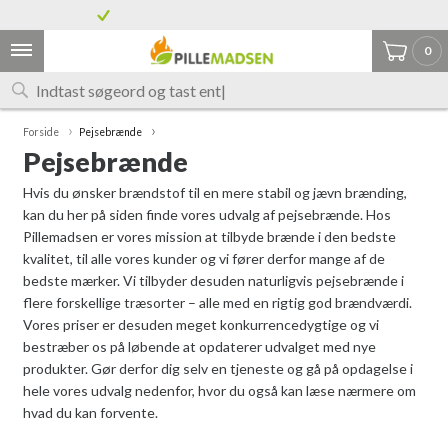
Grænselandets største udvalg af træpiller
7% tysk moms på alle varer
0
Forside
Pejsebrænde
Pejsebrænde
Hvis du ønsker brændstof til en mere stabil og jævn brænding,
kan du her på siden finde vores udvalg af pejsebrænde. Hos
Pillemadsen er vores mission at tilbyde brænde i den bedste
kvalitet, til alle vores kunder og vi fører derfor mange af de
bedste mærker. Vi tilbyder desuden naturligvis pejsebrænde i
flere forskellige træsorter – alle med en rigtig god brændværdi.
Vores priser er desuden meget konkurrencedygtige og vi
bestræber os på løbende at opdaterer udvalget med nye
produkter. Gør derfor dig selv en tjeneste og gå på opdagelse i
hele vores udvalg nedenfor, hvor du også kan læse nærmere om
hvad du kan forvente.