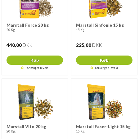
Marstall Force 20 kg
Marstall Sinfonie 15 kg
20 Kg.
15 Kg.
440,00
DKK
225,00
DKK
Køb
Køb
Forlænget lev.tid
Forlænget lev.tid
Marstall Vito 20 kg
Marstall Faser-Light 15 kg
20 Kg.
15 Kg.