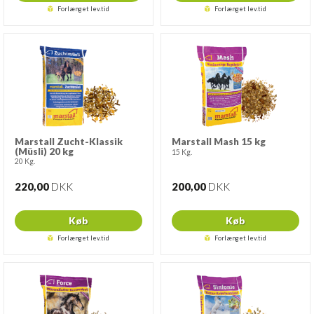
Forlænget lev.tid
Forlænget lev.tid
Marstall Zucht-Klassik
Marstall Mash 15 kg
(Müsli) 20 kg
15 Kg.
20 Kg.
220,00
DKK
200,00
DKK
Køb
Køb
Forlænget lev.tid
Forlænget lev.tid