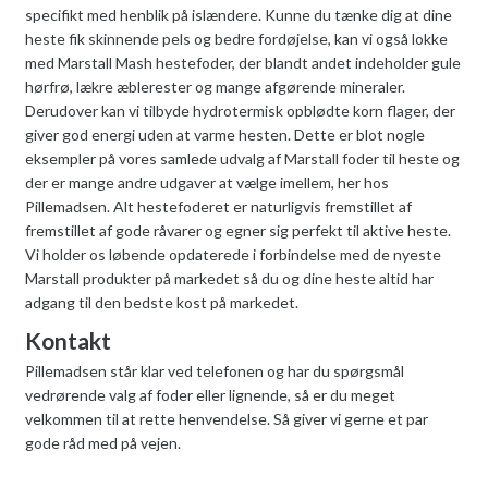
specifikt med henblik på islændere. Kunne du tænke dig at dine
heste fik skinnende pels og bedre fordøjelse, kan vi også lokke
med Marstall Mash hestefoder, der blandt andet indeholder gule
hørfrø, lækre æblerester og mange afgørende mineraler.
Derudover kan vi tilbyde hydrotermisk opblødte korn flager, der
giver god energi uden at varme hesten. Dette er blot nogle
eksempler på vores samlede udvalg af Marstall foder til heste og
der er mange andre udgaver at vælge imellem, her hos
Pillemadsen. Alt hestefoderet er naturligvis fremstillet af
fremstillet af gode råvarer og egner sig perfekt til aktive heste.
Vi holder os løbende opdaterede i forbindelse med de nyeste
Marstall produkter på markedet så du og dine heste altid har
adgang til den bedste kost på markedet.
Kontakt
Pillemadsen står klar ved telefonen og har du spørgsmål
vedrørende valg af foder eller lignende, så er du meget
velkommen til at rette henvendelse. Så giver vi gerne et par
gode råd med på vejen.