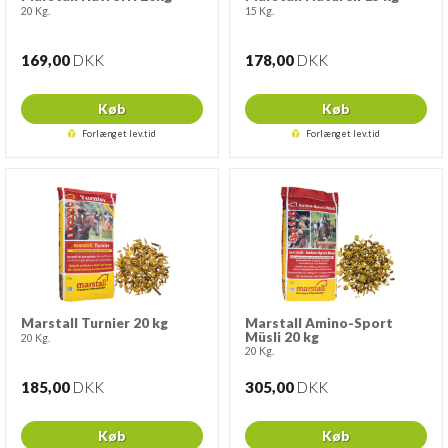
20 Kg.
15 Kg.
169,00
DKK
178,00
DKK
Køb
Køb
Forlænget lev.tid
Forlænget lev.tid
Marstall Turnier 20 kg
Marstall Amino-Sport
Müsli 20 kg
20 Kg.
20 Kg.
185,00
DKK
305,00
DKK
Køb
Køb