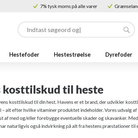
7% tysk moms på alle varer
Grænseland
Hestefoder
Hestestrøelse
Dyrefoder
kosttilskud til heste
ns kosttilskud til din hest. Havens er et brand, der udvikler kostti
l – alt efter hvilke vitaminer produktet indeholder. Vores udvalg a
st af med og/eller forebygge eventuelle skader og skavanker. Med 
har naturligvis også indvirkning på alt fra hestens præstationer ti