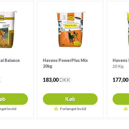
al Balance
Havens PowerPlus Mix
Havens 
20kg
20 Kg.
20 Kg.
K
183,00
DKK
177,00
øb
Køb
nget lev.tid
Forlænget lev.tid