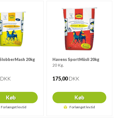
SlobberMash 20kg
Havens SportMüsli 20kg
20 Kg.
DKK
175,00
DKK
Køb
Køb
Forlænget lev.tid
Forlænget lev.tid