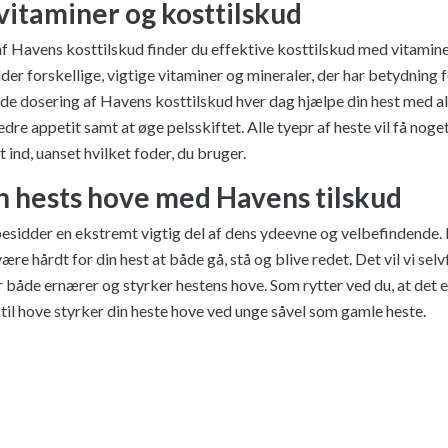
vitaminer og kosttilskud
af Havens kosttilskud finder du effektive kosttilskud med vitamin
er forskellige, vigtige vitaminer og mineraler, der har betydning 
de dosering af Havens kosttilskud hver dag hjælpe din hest med a
bedre appetit samt at øge pelsskiftet. Alle tyepr af heste vil få no
 ind, uanset hvilket foder, du bruger.
n hests hove med Havens tilskud
sidder en ekstremt vigtig del af dens ydeevne og velbefindende. Hv
være hårdt for din hest at både gå, stå og blive redet. Det vil vi se
r både ernærer og styrker hestens hove. Som rytter ved du, at det er
til hove styrker din heste hove ved unge såvel som gamle heste.