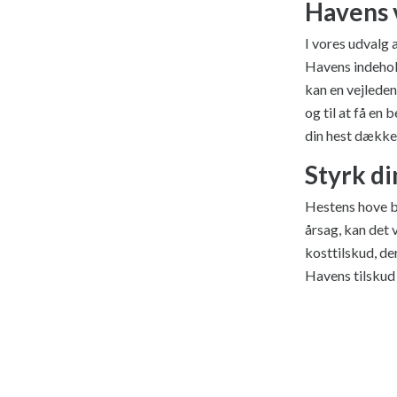
Havens 
I vores udvalg 
Havens indehold
kan en vejleden
og til at få en 
din hest dækket
Styrk di
Hestens hove be
årsag, kan det 
kosttilskud, de
Havens tilskud 