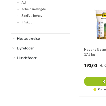
Avl
Arbejdsmængde
Særlige behov
Tilskud
Hestestrøelse
Dyrefoder
Havens Natur
17,5 kg
Hundefoder
17,5 Kg.
193,00
DK
K
Forlæ