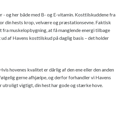
er - og her både med B- og E-vitamin. Kosttilskuddene fra
for din hests krop, velvære og præstationsevne. Faktisk
lt fra muskelopbygning, at få manglende energi tilbage
get ud af Havens kosttilskud på daglig basis – det holder
is hovenes kvalitet er dårlig af den ene eller den anden
lvfølgelig gerne afhjælpe, og derfor forhandler vi Havens
 utroligt vigtigt, din hest har gode og stærke hove.