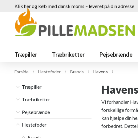
Klik her og køb med dansk moms – leveret på din adresse
Træpiller
Træbriketter
Pejsebrænde
Forside
Hestefoder
Brands
Havens
Havens 
Træpiller
Træbriketter
Vi forhandler Have
forskellige formå
Pejsebrænde
kan hjælpe din he
Hestefoder
forbedret. Dette 
Brands