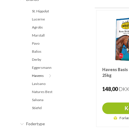
St. Hippolyt
Lucerne
Agrobs
Marstall
Pavo
Balios
Derby
Eggersmann
Havens Basis
25kg
Havens
25 Kg.
Lavisano
148,00
DK
Natures Best
Salvana
K
Stiefel
Forlæ
Fodertype