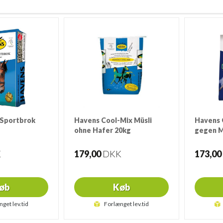
 Sportbrok
Havens Cool-Mix Müsli
Havens 
ohne Hafer 20kg
gegen 
20 Kg.
20 Kg.
K
179,00
DKK
173,00
øb
Køb
nget lev.tid
Forlænget lev.tid