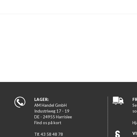
LAGER:
F
AM Handel GmbH
Se
Industriweg 17 - 19
so
DE - 24955 Harrislee
Find os på kort
Hj
VI
Tlf. 43 58 48 78