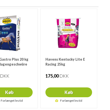
Gastro Plus 20 kg
Havens Kentucky Lite E
Magengeschwüre
Racing 25kg
25 Kg.
DKK
175,00
DKK
Køb
Køb
Forlænget lev.tid
Forlænget lev.tid