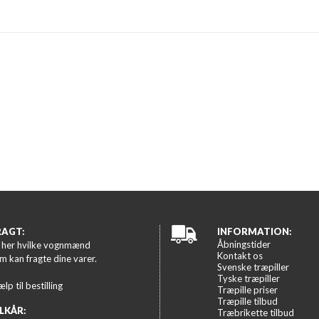
RAGT:
INFORMATION:
Åbningstider
 her hvilke vognmænd
Kontakt os
m kan fragte dine varer.
Svenske træpiller
Tyske træpiller
ælp til bestilling
Træpille priser
Træpille tilbud
LKÅR:
Træbrikette tilbud