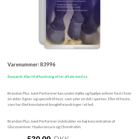
Varenummer:
83996
Bemærk: Klar til afhentning efter aftale med os
Brandon Plus Joint Performer kan understøtte og hjælpe enhver hest i hver
en alder. Egner sig specielt til hest, som yder en del i sporten. Eller til heste,
som har fået konstateret knogleforandringer i et led.
Brandon Plus Joint Performer indeholder en høj koncentration af
Glycosaminer, Hyaluronsyre og Chondroitin.
530,00
DKK