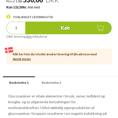
Pris v/ 1 Stk:
FORLÆNGET LEVERINGSTID
Køb
OBS: levering
ikke
inkluderet
Klik her hvis du i stedet ønsker levering til din adresse med
dansk moms
Beskrivelse 1
Beskrivelse 2
Glucosaminer er vitale elementer i brusk, sener, ledbånd og
knogler, og er afgørende betydningen for
modstandskraften. Utilstrækkelig egenproduktion af
glucosaminer i kroppen resulterer i en negativ indvirkning på