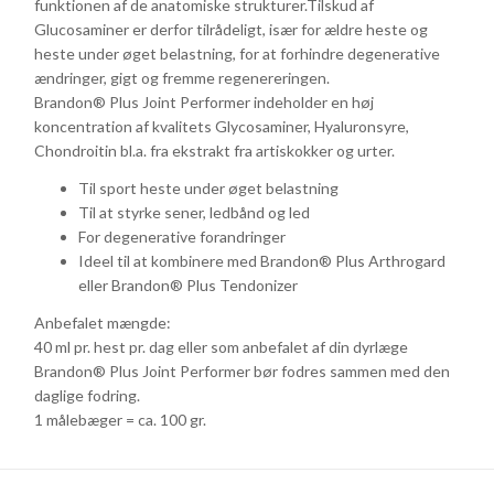
funktionen af de anatomiske strukturer.Tilskud af
Glucosaminer er derfor tilrådeligt, især for ældre heste og
heste under øget belastning, for at forhindre degenerative
ændringer, gigt og fremme regenereringen.
Brandon® Plus Joint Performer indeholder en høj
koncentration af kvalitets Glycosaminer, Hyaluronsyre,
Chondroitin bl.a. fra ekstrakt fra artiskokker og urter.
Til sport heste under øget belastning
Til at styrke sener, ledbånd og led
For degenerative forandringer
Ideel til at kombinere med Brandon® Plus Arthrogard
eller Brandon® Plus Tendonizer
Anbefalet mængde:
40 ml pr. hest pr. dag eller som anbefalet af din dyrlæge
Brandon® Plus Joint Performer bør fodres sammen med den
daglige fodring.
1 målebæger = ca. 100 gr.