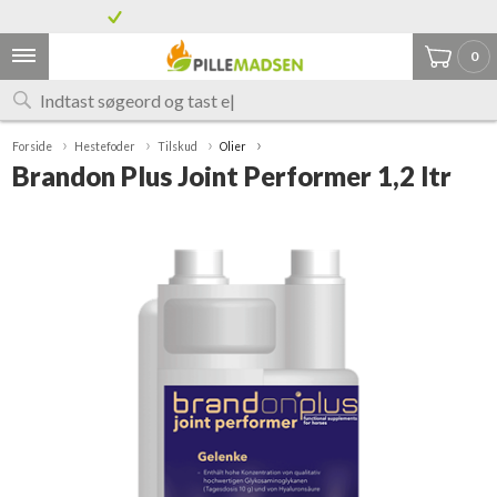
Grænselandets største udvalg af træpiller
7% tysk moms på alle varer
0
Forside
Hestefoder
Tilskud
Olier
Brandon Plus Joint Performer 1,2 ltr